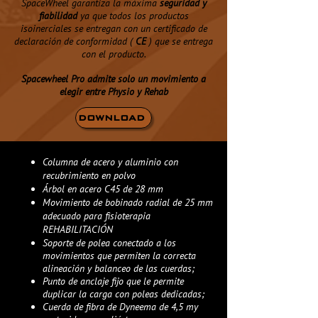
SpaceWheel garantiza la máxima
seguridad y
fiabilidad
ya que todos los productos
isoinerciales se entregan con un certificado de
declaración de conformidad (
CE
) que se entrega
con el producto.
Spacewheel Pro admite solo un movimiento a
elegir entre Physio y Rehab
DOWNLOAD
Columna de acero y aluminio con
recubrimiento en polvo
Árbol
en acero C45 de 28 mm
Movimiento de bobinado radial de 25 mm
adecuado para fisioterapia
REHABILITACIÓN
Soporte de polea conectado a los
movimientos que permiten la correcta
alineación y balanceo de las cuerdas;
Punto de anclaje fijo que le permite
duplicar la carga con poleas dedicadas;
Cuerda de fibra de Dyneema de 4,5 my