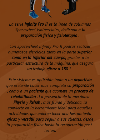
La serie
Infinity Pro II
es la línea de columnas
Spacewheel isoinerciales, dedicada a
la
preparación física y fisioterapia
.
Con Spacewheel Infinity Pro II podrás realizar
numerosos ejercicios tanto en la parte
superior
como en la inferior del cuerpo,
gracias a la
particular estructura de la máquina, que asegura
un
trabajo
eficaz a 180 °
.
Este sistema es aplicable tanto a un
deportista
que pretende hacer más completa su
preparación
, como a un
paciente
que acomete un
proceso de
rehabilitación
. La presencia de la mecánica
Physio
y
Rehab
, más fluida y delicada, la
convierte en la herramienta ideal para aquellas
actividades que quieren tener una herramienta
eficaz y
versátil
para seguir a sus clientes, desde
la preparación física hasta la recuperación post-
lesión.