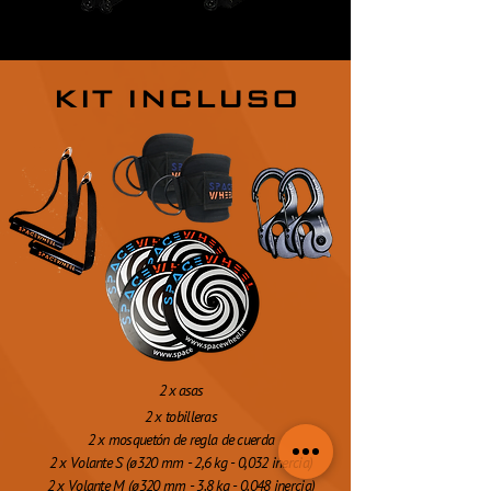
KIT INCLUSO
2 x asas
2 x tobilleras
2 x mosquetón de regla de cuerda
2 x Volante S (ø320 mm - 2,6 kg - 0,032 inercia)
2 x Volante M (ø320 mm - 3.8 kg - 0.048 inercia)